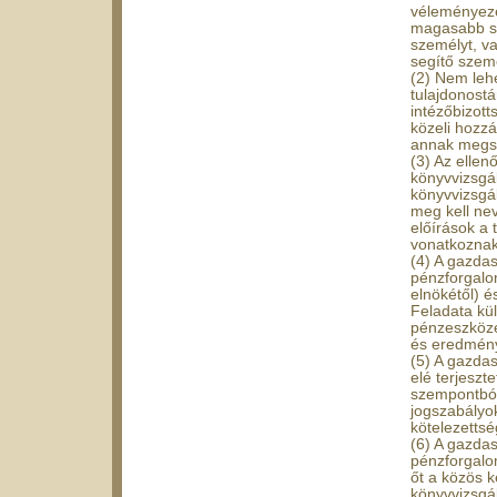
véleményezé
magasabb sz
személyt, v
segítő szemé
(2) Nem leh
tulajdonost
intézőbizott
közeli hozzá
annak megsz
(3) Az ellen
könyvvizsgál
könyvvizsgál
meg kell ne
előírások a
vonatkoznak
(4) A gazdas
pénzforgalom
elnökétől) é
Feladata kü
pénzeszköze
és eredmény
(5) A gazdas
elé terjeszt
szempontból,
jogszabályo
kötelezettsé
(6) A gazdas
pénzforgalo
őt a közös k
könyvvizsgál