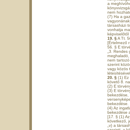
a meghívóhoz
könyvvizsgá
nem hozhat
(7) Ha a ga
vagyonának 
társasházi t
vonhatja ma
képviselőtől
19. §
A Tt. 5
[Értelmező 
56. § E tör
„3. Rendes 
meghaladó, a
nem tartozó 
szerint közö
vagy közös t
létesítésével
20. §
(1) Ez 
követő 8. na
(2) E törvén
(3) E törvén
bekezdése, 2
versenyképes
bekezdése.
(4) Az ingat
bekezdése az
[17. § (1) A
következő, j
„v) a társas
szerinti, a 