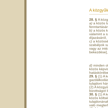
A közgyűl
28. §
A közg
a)
a közös t
fenntartásár
b)
a közös k
valamint a s
díjazásáról,
c)
a közössé
szabályok sz
vagy az int
bekezdése],
d)
minden ol
közös képvis
hatáskörébe
29. §
(1) A 
gazdálkodás
tulajdoni há
(2) A közgyű
bizottságot 
30. §
(1) A 
közös költsé
tulajdonának
való megterh