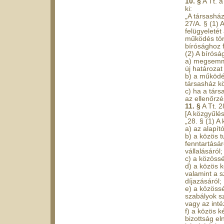
10. §
A Tt. a
ki:
„A társasház
27/A. § (1)
felügyeletét
működés tör
bírósághoz f
(2) A bírósá
a) megsemmi
új határozat
b) a működé
társasház k
c) ha a tár
az ellenőrzé
11. §
A Tt. 2
[A közgyűlés
„28. § (1) A
a) az alapít
b) a közös t
fenntartásá
vállalásáról;
c) a közössé
d) a közös k
valamint a 
díjazásáról;
e) a közöss
szabályok sz
vagy az int
f) a közös k
bizottság eln