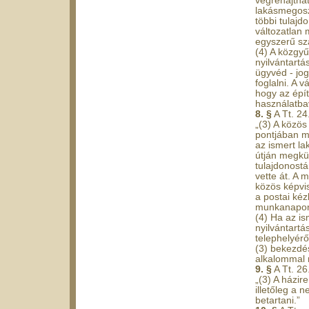
végrehajthat
lakásmegosz
többi tulajd
változatlan 
egyszerű sza
(4) A közgyű
nyilvántartá
ügyvéd - jog
foglalni. A 
hogy az épít
használatbav
8. §
A Tt. 24
„(3) A közös
pontjában me
az ismert la
útján megkül
tulajdonost
vette át. A 
közös képvis
a postai ké
munkanapon k
(4) Ha az is
nyilvántartá
telephelyéről
(3) bekezdés
alkalommal 
9. §
A Tt. 26
„(3) A házir
illetőleg a 
betartani.”