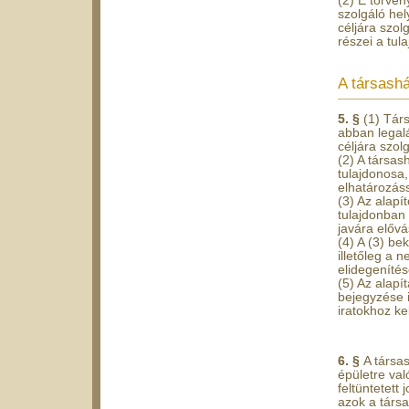
(2) E törvén
szolgáló he
céljára szol
részei a tu
A társashá
5. §
(1) Társ
abban legalá
céljára szolg
(2) A társas
tulajdonosa,
elhatározáss
(3) Az alapít
tulajdonban 
javára elővás
(4) A (3) be
illetőleg a 
elidegeníté
(5) Az alapí
bejegyzése i
iratokhoz kel
6. §
A társa
épületre val
feltüntetett
azok a társa