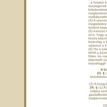
- a fizetési
összegének m
kötelezettség
megfizetésé
szabályzatba
(4) A szerve
megtételére 
történő beje
(5) A közös 
arra, hogy a
közös képvis
kizárólag a 
valamint a b
(6) Ha a tula
bérlő a közö
fűtés- és me
képvi­selő (
összefüggő a
A k
23. §
birtoklásá
(2) A közgy
24. §
(1) A
céljára szo
gazdálkodás
tulajdonos­t
(2