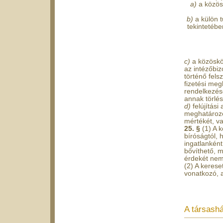
a)
a közös
b)
a külön 
tekintetébe
c)
a közöskö
az intézőbiz
történő fels
fizetési meg
rendelkezése
annak törlés
d)
felújítás
meghatározo
mértékét, va
25. §
(1) A 
bíróságtól, 
ingatlanként
bővíthető, 
érdekét nem 
(2) A kerese
vonatkozó, a
A társashá