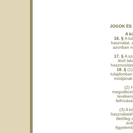
JOGOK ÉS
A k
16. §
A tu
használat, 
azonban ne
17. §
A sz
lévő lak
hasznosítás
18. §
(1)
tulajdonban
módjának 
(2) 
megváltozt
tevéken
felhívásá
(3) A k
használatáh
illetőle
érd
figyelemb