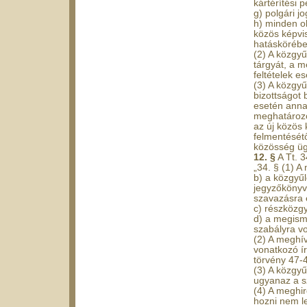
kártérítési p
g) polgári j
h) minden o
közös képvis
hatáskörébe
(2) A közgyű
tárgyát, a 
feltételek e
(3) A közgyű
bizottságot 
esetén anna
meghatározot
az új közös 
felmentésétő
közösség üg
12. §
A Tt. 3
„34. § (1) A
b) a közgyűl
jegyzőkönyve
szavazásra e
c) részközgy
d) a megismé
szabályra vo
(2) A meghív
vonatkozó ír
törvény 47-4
(3) A közgy
ugyanaz a s
(4) A meghi
hozni nem le