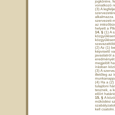
jogkörére, f
vonatkozó r
(3) A legfel
szervezetér
alkalmazza.
szervezeti-m
az intézőbi
helyett a Pt
14. §
(1) A 
közgyűlésen
közgyűlésen 
szavazattöb
(2) Az (1) 
képviselő va
javaslatról 
eredményét 
megjelölt ha
írásban közö
(3) A szerve
illetőleg az 
munkanappal
(4) Ha a (2)
tulajdoni há
tesznek, a k
előírt határ
15. §
A közö
működési sz
szabályzatot
kell csatolni.