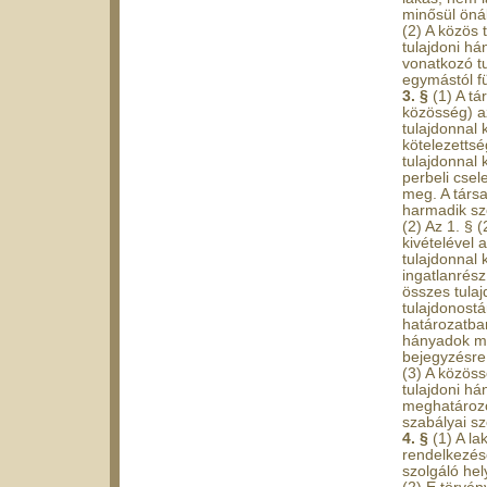
minősül önál
(2) A közös 
tulajdoni há
vonatkozó tu
egymástól f
3. §
(1) A t
közösség) az
tulajdonnal 
kötelezettsé
tulajdonnal k
perbeli csel
meg. A társa
harmadik sz
(2) Az 1. §
kivételével 
tulajdonnal 
ingatlanrész
összes tula
tulajdonostá
határozatban
hányadok meg
bejegyzésre 
(3) A közöss
tulajdoni há
meghatározot
szabályai sz
4. §
(1) A l
rendelkezés
szolgáló hel