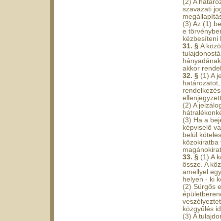
(2) A határo
szavazati jo
megállapítás
(3) Az (1) b
e törvényben
kézbesíteni k
31. §
A közö
tulajdonostá
hányadának 
akkor rendel
32. §
(1) A 
határozatot,
rendelkezésé
ellenjegyzet
(2) A jelzál
hátralékonk
(3) Ha a bej
képviselő va
belül kötele
közokiratba 
magánokiratb
33. §
(1) A 
össze. A köz
amellyel egy
helyen - ki k
(2) Sürgős e
épületberen
veszélyeztet
közgyűlés id
(3) A tulajd