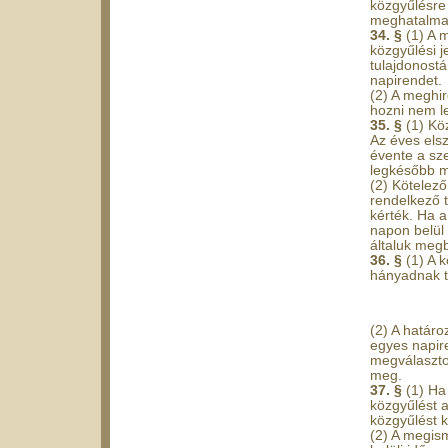
közgyűlésre 
meghatalmaz
34. §
(1) A 
közgyűlési j
tulajdonostá
napirendet.
(2) A meghi
hozni nem l
35. §
(1) Kö
Az éves elsz
évente a sz
legkésőbb má
(2) Kötelező
rendelkező t
kérték. Ha a
napon belül 
általuk megb
36. §
(1) A 
hányadnak tö
(2) A határ
egyes napir
megválasztot
meg.
37. §
(1) Ha
közgyűlést a
közgyűlést ke
(2) A megis