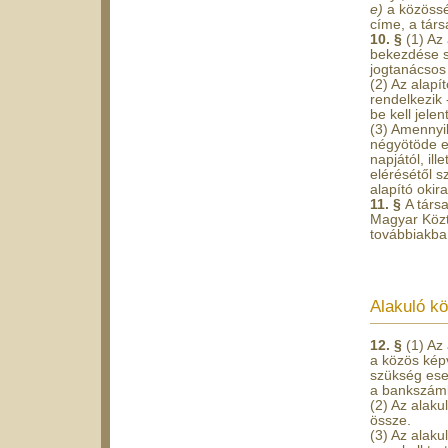
e)
a közöss
címe, a társ
10. §
(1) Az
bekezdése sz
jogtanácsos 
(2) Az alap
rendelkezik 
be kell jelen
(3) Amennyib
négyötöde e
napjától, il
elérésétől s
alapító okir
11. §
A társ
Magyar Közt
továbbiakban
Alakuló k
12. §
(1) Az
a közös képv
szükség eset
a bankszáml
(2) Az alaku
össze.
(3) Az alaku