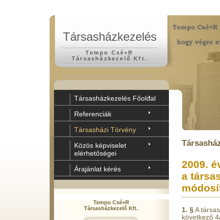
Társasházkezelés
Tempo Csé+R
Társasházkezelő Kft.
Társasházkezelés Főoldal
Referenciák
Társasházi Törvény
Társasház
Közös képviselet
elérhetőségei
2009. é
Árajánlat kérés
a társa
módosí
Tempo Csé+R
Társasházkezelő Kft.
1. §
A társas
következő 4/