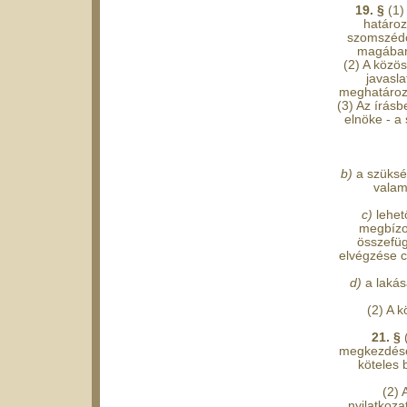
19. §
(1)
határoz
szomszédo
magában 
(2) A közös
javasla
meghatározo
(3) Az írás
elnöke - a
b)
a szüksé
valam
c)
lehet
megbízot
összefüg
elvégzése cé
d)
a lakás
(2) A 
21. §
megkezdéséh
köteles 
(2) 
nyilatkoza