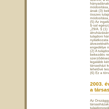
hányadának l
módosítása, 
ának (3) bek
összes tulaj
módosítása,
(5) Az ingat
§-sal egészül
„29/A. § (1)
átruházásáró
tulajdoni h
nyilatkozata
átvezetéséhe
engedélye 
(2) A tulajd
bekezdés ren
szerződéses 
legalább két
társasházi k
lehetővé tesz
(6) Ez a tör
2003. é
a társa
Az Országgyű
társasházak
tulajdonoso