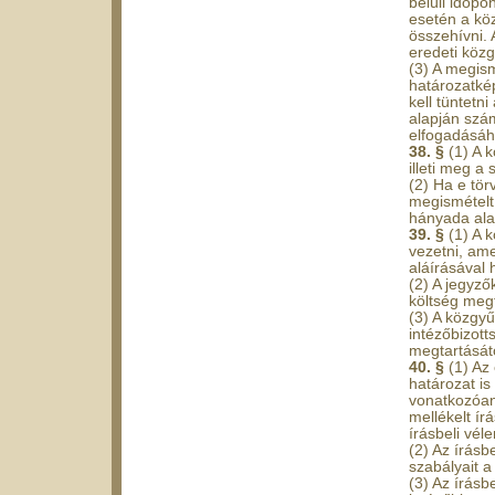
belüli időpo
esetén a kö
összehívni.
eredeti közg
(3) A megism
határozatké
kell tüntetn
alapján szám
elfogadásáh
38. §
(1) A 
illeti meg a 
(2) Ha e tör
megismételt 
hányada ala
39. §
(1) A 
vezetni, ame
aláírásával h
(2) A jegyző
költség megf
(3) A közgy
intézőbizott
megtartásátó
40. §
(1) Az
határozat i
vonatkozóan 
mellékelt ír
írásbeli vé
(2) Az írás
szabályait a
(3) Az írás