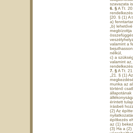
szavazata i
6. §
A Tt. 20
rendelkezés 
[20. § (1) A 
a) fenntarta
„b) lehetővé
megbízottja
összefüggés
veszélyhelyz
valamint a f
bejuthasson 
nélkül,
c) a szüksé
valamint az,
rendelkezése
7. §
A Tt. 21
„21. § (1) A
megkezdéséh
munka az al
történő csa
állapotának 
állékonyság
érintett tul
írásbeli hoz
(2) Az építt
nyilatkozatá
építkezés el
az (1) beke
(3) Ha a (2)