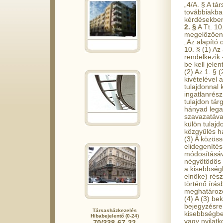
„4/A. § A tá
továbbiakba
kérdésekben 
2. §
A Tt. 10
megelőzően 
„Az alapító 
10. § (1) Az
rendelkezik 
be kell jele
(2) Az 1. §
kivételével 
tulajdonnal 
ingatlanrész
tulajdon tár
hányad lega
szavazatával
külön tulajd
közgyűlés ha
(3) A közöss
elidegenítés
módosításáva
négyötödös t
a kisebbség
elnöke) rész
történő írás
meghatározot
(4) A (3) be
bejegyzésre
Társasházkezelés
kisebbségben
Hibabejelentő (0-24)
vagy nyilatk
70/338-67-22