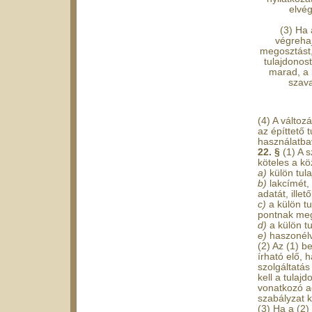
elvég
(3) Ha 
végrehaj
megosztást,
tulajdonos
marad, a 
szava
(4) A változ
az építtető 
használatbav
22. §
(1) A 
köteles a kö
a)
külön tul
b)
lakcímét,
adatát, ille
c)
a külön t
pontnak meg
d)
a külön t
e)
haszonélv
(2) Az (1) 
írható elő, 
szolgáltatás
kell a tulaj
vonatkozó a
sza­bályzat k
(3) Ha a (2)