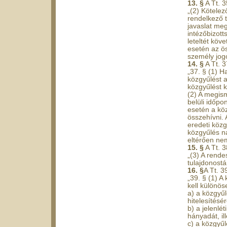
13. §
A Tt. 
„(2) Kötelez
rendelkező t
javaslat meg
intézőbizott
leteltét köv
esetén az ös
személy jog
14. §
A Tt. 3
„37. § (1) 
közgyűlést a
közgyűlést ke
(2) A megis
belüli időpo
esetén a kö
összehívni.
eredeti közg
közgyűlés na
eltérően nem
15. §
A Tt. 3
„(3) A rend
tulajdonost
16. §
A Tt. 3
„39. § (1) A
kell különös
a) a közgyű
hitelesítésé
b) a jelenlé
hányadát, il
c) a közgyű