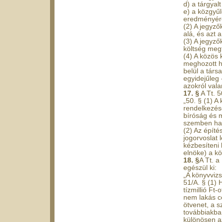
d) a tárgyal
e) a közgyűl
eredményére
(2) A jegyző
alá, és azt 
(3) A jegyző
költség megf
(4) A közös
meghozott h
belül a társ
egyidejűleg 
azokról vala
17. §
A Tt. 5
„50. § (1) A
rendelkezésé
bíróság és m
szemben hat
(2) Az építé
jogorvoslat 
kézbesíteni 
elnöke) a kö
18. §
A Tt. a
egészül ki:
„A könyvvizs
51/A. § (1)
tízmillió Ft
nem lakás c
ötvenet, a s
továbbiakban
különösen az