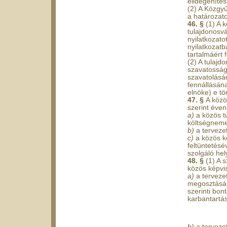
elidegenítés
(2) A Közgy
a határozato
46. §
(1) A 
tulajdonosvá
nyilatkozato
nyilatkozatba
tartalmáért 
(2) A tulajd
szavatossági
szavatolásár
fennállásán
elnöke) e t
47. §
A közö
szerint éven
a)
a közös t
költségneme
b)
a terveze
c)
a közös k
feltüntetésé
szolgáló hel
48. §
(1) A 
közös képvis
a)
a terveze
megosztásán
szerinti bon
karbantartás
b)
a terveze