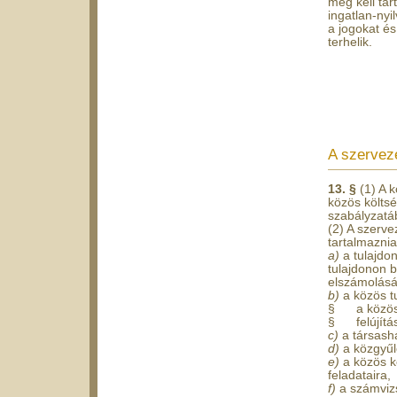
meg kell tar
ingatlan-nyi
a jogokat és
terhelik.
A szervez
13. §
(1) A 
közös költs
szabályzatáb
(2) A szerve
tartalmaznia 
a)
a tulajdo
tulajdonon 
elszámolásá
b)
a közös t
§ a közös k
§ felújítás
c)
a társash
d)
a közgyűl
e)
a közös k
feladataira,
f)
a számviz