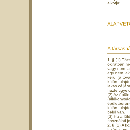
alkotja:
ALAPVET
A társash
1. §
(1) Társ
okiratban me
vagy nem lak
egy nem laká
kerül (a tov
külön tulaj
lakás céljára
házfelügyelő
(2) Az épüle
(állékonyság
épületberend
külön tulajd
belül van.
(3) Ha a föl
használati jo
2. §
(1) A k
lakás, nem l