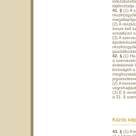
intézőbizott
tájékoztatja
41. §
(1) A 
részközgyűl
megállapítja
(2) A részkö
össze kell 
vonatkozó s
(3) A szerve
épületrészek
részközgyűlé
gazdálkodá
42. §
(1) Ha
a szervezeti
érdekeinek l
bíróságtól 
meghozatalát
jogvesztéssel
(2) A kerese
végrehajtást
(3) E § rend
a 31. § szer
Közös képv
43. §
(1) A 