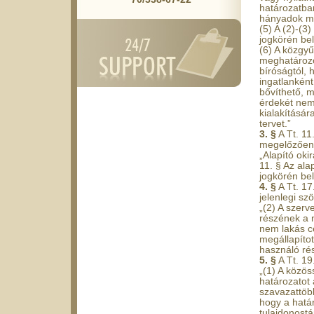
határozatban
hányadok me
(5) A (2)-(3
jogkörén bel
(6) A közgyű
meghatározot
bíróságtól, 
ingatlanként
bővíthető, 
érdekét nem 
kialakításár
tervet.”
3. §
A Tt. 11
megelőzően 
„Alapító ok
11. § Az ala
jogkörén bel
4. §
A Tt. 17
jelenlegi sz
„(2) A szer
részének a 
nem lakás cé
megállapítot
használó rés
5. §
A Tt. 19
„(1) A közös
határozatot 
szavazattöbb
hogy a hatá
tulajdonostá