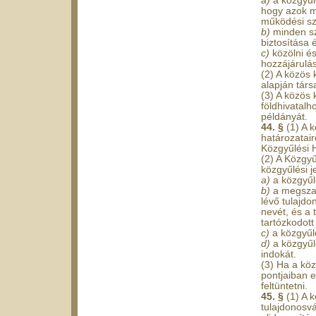
a)
a közgyűl
hogy azok me
működési sz
b)
minden sz
biztosítása
c)
közölni é
hozzájárulás
(2) A közös 
alapján társ
(3) A közös 
földhivatalh
példányát.
44. §
(1) A 
határozatair
Közgyűlési 
(2) A Közgyű
közgyűlési 
a)
a közgyűl
b)
a megszav
lévő tulajdo
nevét, és a 
tartózkodot
c)
a közgyűlé
d)
a közgyűl
indokát.
(3) Ha a kö
pontjaiban e
feltüntetni.
45. §
(1) A 
tulajdonosvá