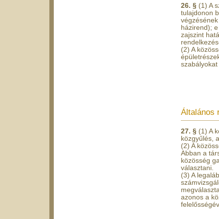
26. §
(1) A 
tulajdonon b
végzésének 
házirend); e
zajszint hat
rendelkezése
(2) A közös
épületrészek
szabályokat 
Általános
27. §
(1) A 
közgyűlés, 
(2) A közöss
Abban a tár
közösség ga
választani.
(3) A legaláb
számvizsgáló
megválasztan
azonos a kö
felelősségév