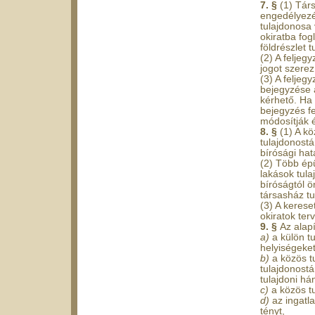
7. §
(1) Tár
engedélyezés
tulajdonosa 
okiratba fog
földrészlet t
(2) A feljegy
jogot szerez
(3) A feljeg
bejegyzése 
kérhető. Ha 
bejegyzés fe
módosítják é
8. §
(1) A k
tulajdonostá
bírósági hat
(2) Több épü
lakások tula
bíróságtól 
társasház t
(3) A kereset
okiratok ter
9. §
Az alapí
a)
a külön t
helyiségeket
b)
a közös t
tulajdonostá
tulajdoni h
c)
a közös t
d)
az ingatl
tényt,